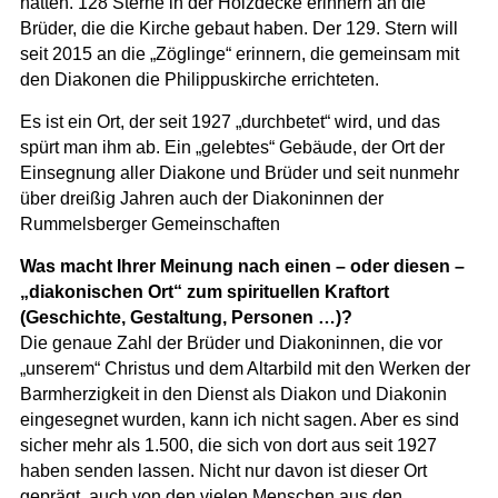
hatten. 128 Sterne in der Holzdecke erinnern an die
Brüder, die die Kirche gebaut haben. Der 129. Stern will
seit 2015 an die „Zöglinge“ erinnern, die gemeinsam mit
den Diakonen die Philippuskirche errichteten.
Es ist ein Ort, der seit 1927 „durchbetet“ wird, und das
spürt man ihm ab. Ein „gelebtes“ Gebäude, der Ort der
Einsegnung aller Diakone und Brüder und seit nunmehr
über dreißig Jahren auch der Diakoninnen der
Rummelsberger Gemeinschaften
Was macht Ihrer Meinung nach einen – oder diesen –
„diakonischen Ort“ zum spirituellen Kraftort
(Geschichte, Gestaltung, Personen …)?
Die genaue Zahl der Brüder und Diakoninnen, die vor
„unserem“ Christus und dem Altarbild mit den Werken der
Barmherzigkeit in den Dienst als Diakon und Diakonin
eingesegnet wurden, kann ich nicht sagen. Aber es sind
sicher mehr als 1.500, die sich von dort aus seit 1927
haben senden lassen. Nicht nur davon ist dieser Ort
geprägt, auch von den vielen Menschen aus den