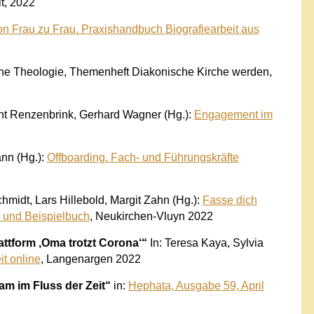
t, 2022
n Frau zu Frau. Praxishandbuch Biografiearbeit aus
che Theologie, Themenheft Diakonische Kirche werden,
nt Renzenbrink, Gerhard Wagner (Hg.):
Engagement im
nn (Hg.):
Offboarding. Fach- und Führungskräfte
hmidt, Lars Hillebold, Margit Zahn (Hg.):
Fasse dich
- und Beispielbuch
, Neukirchen-Vluyn 2022
ttform ‚Oma trotzt Corona‘“
In: Teresa Kaya, Sylvia
it online
, Langenargen 2022
am im Fluss der Zeit“
in:
Hephata, Ausgabe 59, April