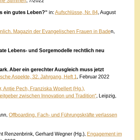
che Stimmen
, 7/2022
ls ein gutes Leben?“
in:
Aufschlüsse, Nr. 84
, August
nlich. Magazin der Evangelischen Frauen in Bade
n,
rivate Lebens- und Sorgemodelle rechtlich neu
rk. Aber ein gerechter Ausgleich muss jetzt
sche Aspekte, 32. Jahrgang, Heft 1
, Februar 2022
, Antje Pech, Franziska Woellert (Hg.),
eitgeber zwischen Innovation und Tradition“
, Leipzig,
ann,
Offboarding. Fach- und Führungskräfte verlassen
nt Renzenbrink, Gerhard Wegner (Hg.),
Engagement im