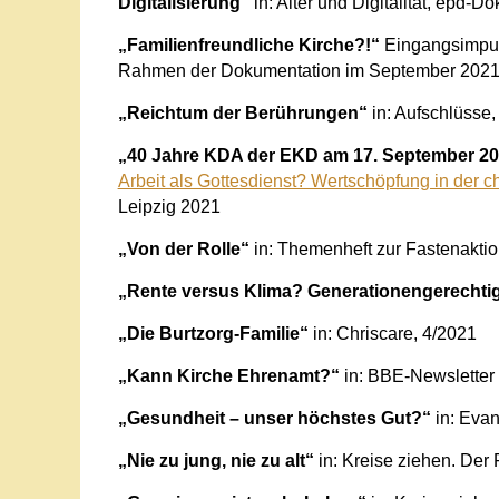
Digitalisierung“
in: Alter und Digitalität, epd-
„Familienfreundliche Kirche?!“
Eingangsimpuls
Rahmen der Dokumentation im September 202
„Reichtum der Berührungen“
in: Aufschlüsse,
„40 Jahre KDA der EKD am 17. September 20
Arbeit als Gottesdienst? Wertschöpfung in der ch
Leipzig 2021
„Von der Rolle“
in: Themenheft zur Fastenakti
„Rente versus Klima? Generationengerechti
„Die Burtzorg-Familie“
in: Chriscare, 4/2021
„Kann Kirche Ehrenamt?“
in: BBE-Newsletter
„Gesundheit – unser höchstes Gut?“
in: Evan
„Nie zu jung, nie zu alt“
in: Kreise ziehen. Der