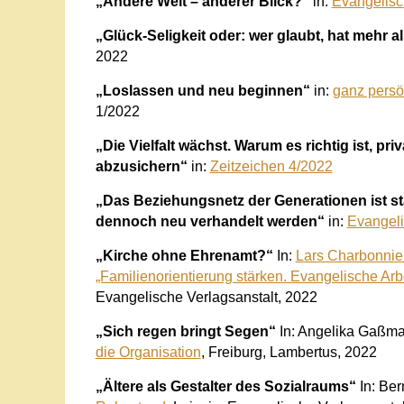
„Andere Welt – anderer Blick?“
in:
Evangelis
„Glück-Seligkeit oder: wer glaubt, hat mehr a
2022
„Loslassen und neu beginnen“
in:
ganz persö
1/2022
„Die Vielfalt wächst. Warum es richtig ist, p
abzusichern“
in:
Zeitzeichen 4/2022
„Das Beziehungsnetz der Generationen ist sta
dennoch neu verhandelt werden“
in:
Evangeli
„Kirche ohne Ehrenamt?“
In:
Lars Charbonnier
„Familienorientierung stärken. Evangelische Arb
Evangelische Verlagsanstalt, 2022
„Sich regen bringt Segen“
In: Angelika Gaßm
die Organisation
, Freiburg, Lambertus, 2022
„Ältere als Gestalter des Sozialraums“
In: Ber