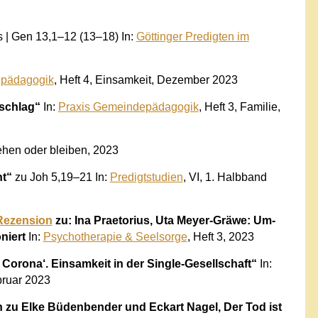
tis | Gen 13,1–12 (13–18) In:
Göttinger Predigten im
epädagogik
, Heft 4, Einsamkeit, Dezember 2023
nschlag“
In:
Praxis Gemeindepädagogik
, Heft 3, Familie,
Gehen oder bleiben, 2023
ht“
zu Joh 5,19–21 In:
Predigtstudien
, VI, 1. Halbband
Rezension
zu: Ina Praetorius, Uta Meyer-Gräwe: Um-
niert
In:
Psychotherapie & Seelsorge
, Heft 3, 2023
n Corona‘. Einsamkeit in der Single-Gesellschaft“
In:
bruar 2023
zu Elke Büdenbender und Eckart Nagel, Der Tod ist