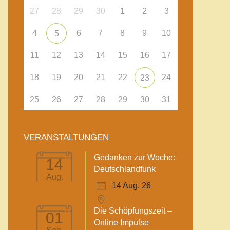
27
28
29
30
1
2
3
4
6
7
8
9
10
5
11
12
13
14
15
16
17
18
19
20
21
22
24
23
25
26
27
28
29
30
31
VERANSTALTUNGEN
Gedanken zur Woche:
14
Deutschlandfunk
Aug.
14 Aug. 26
Die Schöpfungszeit –
01
Online Impulse