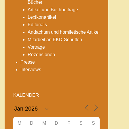
Bücher
Artikel und Buchbeiträge
Lexikonartikel
Editorials
Andachten und homiletische Artikel
Mitarbeit an EKD-Schriften
Vorträge
Rezensionen
Presse
Interviews
KALENDER
M
D
M
D
F
S
S