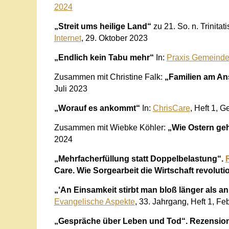
2024
„Streit ums heilige Land“
zu 21. So. n. Trinita
Internet
, 29. Oktober 2023
„Endlich kein Tabu mehr“
In:
Praxis Gemeind
Zusammen mit Christine Falk:
„Familien am A
Juli 2023
„Worauf es ankommt“
In:
ChrisCare
, Heft 1, 
Zusammen mit Wiebke Köhler:
„Wie Ostern ge
2024
„Mehrfacherfüllung statt Doppelbelastung“.
Care. Wie Sorgearbeit die Wirtschaft revolutio
„‘An Einsamkeit stirbt man bloß länger als a
Evangelische Aspekte
, 33. Jahrgang, Heft 1, Fe
„Gespräche über Leben und Tod“. Rezension 