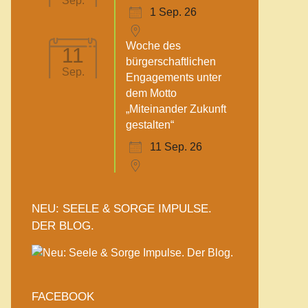
Sep.
1 Sep. 26
Woche des
11
bürgerschaftlichen
Sep.
Engagements unter
dem Motto
„Miteinander Zukunft
gestalten“
11 Sep. 26
NEU: SEELE & SORGE IMPULSE.
DER BLOG.
FACEBOOK