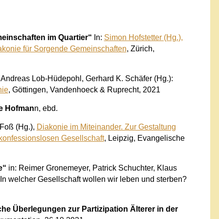
meinschaften im Quartier“
In:
Simon Hofstetter (Hg.),
akonie für Sorgende Gemeinschaften
, Zürich,
: Andreas Lob-Hüdepohl, Gerhard K. Schäfer (Hg.):
nie
, Göttingen, Vandenhoeck & Ruprecht, 2021
e Hofman
n, ebd.
Foß (Hg.),
Diakonie im Miteinander. Zur Gestaltung
 konfessionslosen Gesellschaft
, Leipzig, Evangelische
e“
in: Reimer Gronemeyer, Patrick Schuchter, Klaus
In welcher Gesellschaft wollen wir leben und sterben?
he Überlegungen zur Partizipation Älterer in der