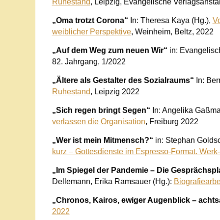
Ruhestand
, Leipzig, Evangelische Verlagsanstal
„Oma trotzt Corona“
In: Theresa Kaya (Hg.),
Vo
weiblicher Perspektive
, Weinheim, Beltz, 2022
„Auf dem Weg zum neuen Wir“
in: Evangelis
82. Jahrgang, 1/2022
„Ältere als Gestalter des Sozialraums“
In: Ber
Ruhestand
, Leipzig 2022
„Sich regen bringt Segen“
In: Angelika Gaßma
verlassen die Organisation
, Freiburg 2022
„Wer ist mein Mitmensch?“
in: Stephan Goldsc
kurz – Gottesdienste im Espresso-Format. Werk
„Im Spiegel der Pandemie – Die Gesprächspla
Dellemann, Erika Ramsauer (Hg.):
Biografiearbe
„Chronos, Kairos, ewiger Augenblick – achts
2022