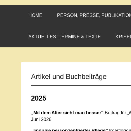
CORNELIA CO
»ENGAGEMENT MIT PROF
HOME
PERSON, PRESSE, PUBLIKATIO
AKTUELLES: TERMINE & TEXTE
KRISE
Artikel und Buchbeiträge
2025
„Mit dem Alter sieht man besser“
Beitrag für 
Juni 2026
„Impulse personzentrierter Pflege“
In: Pflegen