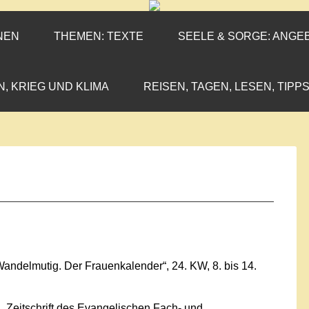
ENEN-MARX
IL«
NEN
THEMEN: TEXTE
SEELE & SORGE: ANGE
N, KRIEG UND KLIMA
REISEN, TAGEN, LESEN, TIPPS
„Wandelmutig. Der Frauenkalender“, 24. KW, 8. bis 14.
. Zeitschrift des Evangelischen Fach- und