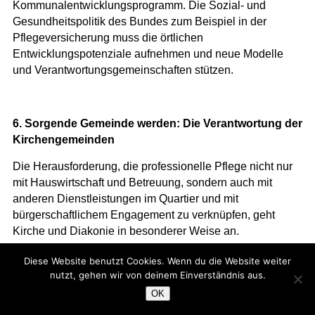
Kommunalentwicklungsprogramm. Die Sozial- und
Gesundheitspolitik des Bundes zum Beispiel in der
Pflegeversicherung muss die örtlichen
Entwicklungspotenziale aufnehmen und neue Modelle
und Verantwortungsgemeinschaften stützen.
6. Sorgende Gemeinde werden: Die Verantwortung der
Kirchengemeinden
Die Herausforderung, die professionelle Pflege nicht nur
mit Hauswirtschaft und Betreuung, sondern auch mit
anderen Dienstleistungen im Quartier und mit
bürgerschaftlichem Engagement zu verknüpfen, geht
Kirche und Diakonie in besonderer Weise an.
Tatsächlich sind Alter und Pflegebedürftigkeit keinesfalls
Diese Website benutzt Cookies. Wenn du die Website weiter
deckungsgleich, wie manche immer noch meinen. Zwar
nutzt, gehen wir von deinem Einverständnis aus.
steigt die Pflegebedürftigkeit mit dem Alter, sie betrifft aber
OK
nur wenige. Bei den 70 – 75-jährigen sind es etwa 5