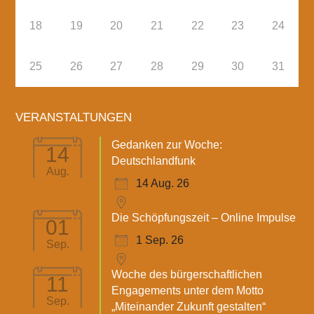
18
19
20
21
22
23
24
25
26
27
28
29
30
31
VERANSTALTUNGEN
Gedanken zur Woche:
14
Deutschlandfunk
Aug.
14 Aug. 26
Die Schöpfungszeit – Online Impulse
01
1 Sep. 26
Sep.
Woche des bürgerschaftlichen
11
Engagements unter dem Motto
Sep.
„Miteinander Zukunft gestalten“