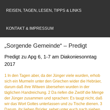
REISEN, TAGEN, LESEN, TIPPS & LINKS
KONTAKT & IMPRESSUM
„Sorgende Gemeinde“ – Predigt
Predigt zu Apg 6, 1-7 am Diakoniesonntag
2017
1 In den Tagen aber, da der Jünger viele wurden, erhob
sich ein Murmeln unter den Griechen wider die Hebräer,
darum daß ihre Witwen übersehen wurden in der
täglichen Handreichung. 2 Da riefen die Zwölf die Menge
der Jünger zusammen und sprachen: Es taugt nicht, daß
wir das Wort Gottes unterlassen und zu Tische dienen. 3
Darum, ihr lieben Brüder, sehet unter euch nach sieben