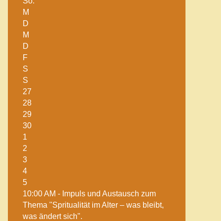
So.
M
D
M
D
F
S
S
27
28
29
30
1
2
3
4
5
10:00 AM -
Impuls und Austausch zum
Thema "Spritualität im Alter – was bleibt,
was ändert sich".