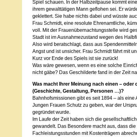
Spiel schauen. In der Halbzeitpause kommt eine 
ihrem gewalttätigen Mann geflohen sei. Er würd
geklettert. Sie habe nichts dabei und wüsste auc
Frau Schmidt, eine resolute Ehrenamtliche, kümme
voll. Mit der Frauenübernachtungsstelle wird ges
Stadt ist im Ausnahmezustand wegen des Halbfina
Also wird beratschlagt, dass aus Spendenmitteln e
Angst und ist unsicher. Frau Schmidt fährt mit und
Kurz vor Ende des Spiels ist sie zurück!
Was wäre gewesen, wenn es eine solche Einrich
nicht gäbe? Das Geschilderte fand in der Zeit na
Was macht Ihrer Meinung nach einen – oder di
(Geschichte, Gestaltung, Personen …)?
Bahnhofsmissionen gibt es seit 1894 – als eine 
Jungen Frauen Schutz zu geben, war der Ursprun
gegründet wurde.
Im Laufe der Zeit haben sich die gesellschaftl
gewandelt. Das Besondere macht aus, dass die 
Fachleistungsstunden mit Kostenträgern abrec