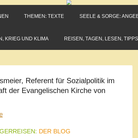
ENEN-MARX
IL«
NEN
THEMEN: TEXTE
SEELE & SORGE: ANGE
N, KRIEG UND KLIMA
REISEN, TAGEN, LESEN, TIPPS
smeier, Referent für Sozialpolitik im
haft der Evangelischen Kirche von
LGERREISEN:
DER BLOG