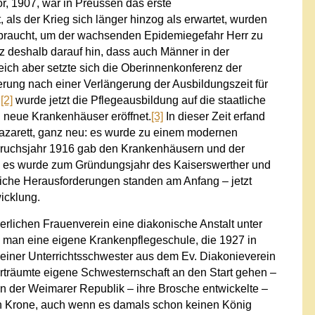
r, 1907, war in Preussen das erste
als der Krieg sich länger hinzog als erwartet, wurden
gebraucht, um der wachsenden Epidemiegefahr Herr zu
z deshalb darauf hin, dass auch Männer in der
ich aber setzte sich die Oberinnenkonferenz der
erung nach einer Verlängerung der Ausbildungszeit für
n
[2]
wurde jetzt die Pflegeausbildung auf die staatliche
 neue Krankenhäuser eröffnet.
[3]
In dieser Zeit erfand
 Lazarett, ganz neu: es wurde zu einem modernen
ruchsjahr 1916 gab den Krankenhäusern und der
d es wurde zum Gründungsjahr des Kaiserswerther und
liche Herausforderungen standen am Anfang – jetzt
icklung.
gerlichen Frauenverein eine diakonische Anstalt unter
e man eine eigene Krankenpflegeschule, die 1927 in
iner Unterrichtsschwester aus dem Ev. Diakonieverein
erträumte eigene Schwesternschaft an den Start gehen –
in der Weimarer Republik – ihre Brosche entwickelte –
hen Krone, auch wenn es damals schon keinen König