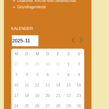
Diakonie, Kirche und Gesellschaft
Grundlagentexte
KALENDER
M
D
M
D
F
S
S
27
28
29
31
2
30
1
3
4
5
6
7
9
8
10
11
12
13
14
15
16
17
18
20
22
23
19
21
24
25
26
27
28
29
30