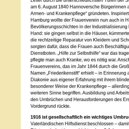
Leser durch die unterschiedlichsten Türen der St
am 6. August 1840 Hannoversche Bürgerinnen auf 
Armen- und Krankenpflege“ gründeten. Inspirier
Hamburg wollte der Frauenverein nun auch in 
Bevölkerungsschichten in der Industrialisierung
Hand: sie gingen selbst in die Häuser, kümmerte
die rechtzeitige Reparatur von Kleidern und Sc
sorgten dafür, dass die Frauen auch Beschäftigu
Dienstboten. „Hilfe zur Selbsthilfe“ war das tra
pflegte man auch Kranke, wo es nötig war. Ans
Frauenvereins, das im Jahr 1844 durch die Gro
Namen „Friederikenstift“ erhielt – in Erinnerung 
Diakonie aus eigener Erfahrung mit ihrem blinde
besonderer Weise der Krankenpflege – allerding
weiteren Sinne begriffen. Ausbildung und Arbeits
den Umbrüchen und Herausforderungen des Erste
Vordergrund rückte.
1916 ist gesellschaftlich ein wichtiges Umbr
Vaterländischen Hilfsdienst beschlossen – damit