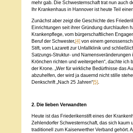
mehr gab. Die Schwesternschaft trat nun auch d
Ihr Krankenhaus in Hannover ist heute Teil eine
Zunächst aber zeigt die Geschichte des Frieder
Einrichtungen seit ihrer Gründung durchlaufen 
Krankenpflege, vom bürgerschaftlichen Engagemen
Beruf der Schwester,
[4]
von einem genossenschaf
Stift, vom Lazarett zur Unfallklinik und schlie
Satzungs-Struktur- und Namensveränderungen inb
Krönchen richten und weitergehen“, dachte ich 
der Krone. „Wer für wirkliche Bedürfnisse das Au
abzuhelfen, der wird ja dauernd nicht stille ste
Denkschrift „Nach 25 Jahren“
[5]
.
2. Die lieben Verwandten
Heute ist das Friederikenstift eines der Kranke
Zehlendorfer Schwesternschaft, das sich kaum un
traditionell zum Kaiserwerther Verband gehört. 