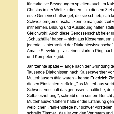
für caritative Bewegungen spielten- auch im Ka
Christus in der Welt zu dienen – zu diesem Ziel
erste Gemeinschaftsregel, die sie schrieb, sah 
Schwesterngemeinschaft konnte man jederzeit w
mitnehmen. Bildung und Ausbildung hatten statt
Gleichwohl: Auch diese Genossenschaft freier und
„Schutzhülle“ haben – nicht aus Klostermauern a
jedenfalls interpretiert der Diakoniewissenschaf
Amalie Sieveking – als einen starken Ring nach 
und Kompetenz gibt.
Jahrzehnte später – lange nach der Gründung de
Tausende Diakonissen nach Kaiserswerther Vorbi
Mutterhäusern tätig waren – kehrte
Friedrich Z
diesen Einsichten zurück: „Das Mutterhaus vertrit
Schwesternschaft das genossenschaftliche, demok
Selbsterziehung.“, schreibt er in seinem Bericht
Mutterhausvorstehern hatte er die Erfahrung ge
weiblicher Krankenpflege nur schwer vorstellen
schreibt Zimmer, „das ist von den Vertretern un