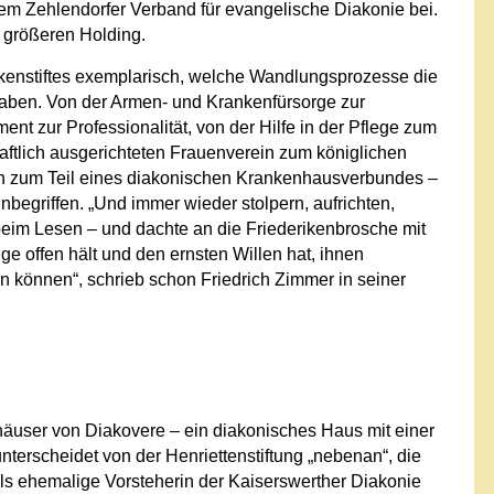
em Zehlendorfer Verband für evangelische Diakonie bei.
r größeren Holding.
ikenstiftes exemplarisch, welche Wandlungsprozesse die
haben. Von der Armen- und Krankenfürsorge zur
t zur Professionalität, von der Hilfe in der Pflege zum
tlich ausgerichteten Frauenverein zum königlichen
ßlich zum Teil eines diakonischen Krankenhausverbundes –
egriffen. „Und immer wieder stolpern, aufrichten,
beim Lesen – und dachte an die Friederikenbrosche mit
ge offen hält und den ernsten Willen hat, ihnen
hen können“, schrieb schon Friedrich Zimmer in seiner
nhäuser von Diakovere – ein diakonisches Haus mit einer
terscheidet von der Henriettenstiftung „nebenan“, die
Als ehemalige Vorsteherin der Kaiserswerther Diakonie