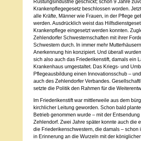
Rüstungsindustrie geschickt; schon 9 Jahre zuvo
Krankenpflegegesetz beschlossen worden. Jetzt, 
alle Kräfte, Männer wie Frauen, in der Pflege 
werden. Ausdrücklich weist das Hilfsdienstgeset
Krankenpflege eingesetzt werden konnten. Zugle
Zehlendorfer Schwesternschaften mit ihrer Ford
Schwestern durch. In immer mehr Mutterhäuser
Anerkennung hin konzipiert. Und überall wurden
sich also auch das Friederikenstift, damals ein
Krankenhaus umgestaltet. Das Kriegs- und Umb
Pflegeausbildung einen Innovationsschub – un
auch des Zehlendorfer Verbandes. Gesellschaft
setzte die Politik den Rahmen für die Weiterentw
Im Friederikenstift war mittlerweile aus dem bür
kirchlicher Leitung geworden. Schon bald plant
Betrieb genommen wurde – mit der Entsendung e
Zehlendorf. Zwei Jahre später konnte auch die 
die Friederikenschwestern, die damals – schon 
in Erinnerung an die Wurzeln mit der königlic