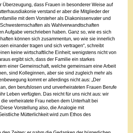
– der Überzeugung, dass Frauen in besonderer Weise auf
tterhausdiakonie verstand er aber die Mitglieder der
enfamilie mit dem Vorsteher als Diakonissenvater und
ie Schwesternschaften als Wahlverwandtschaften
n Aufgabe verschrieben haben. Ganz so, wie es sich
chaften können sich zusammentun, wo wie sie innerlich
n einander tragen und sich vertragen“, schreibt
nen keine wirtschaftliche Einheit; wenigstens nicht von
us ergibt sich, dass der Familie ein starkes
tern einer Gemeinschaft, welche gemeinsam eine Arbeit
en, sind Kolleginnen, aber sie sind zugleich mehr als
enbewegung kommt er allerdings nicht aus: „Der
n, den berufslosen und unverheirateten Frauen Berufe
ihr Leben verfügten. Das reicht für uns nicht aus: wir
die verheiratete Frau neben dem Unterhalt bei
Diese Vorstellung also, die Analogie mit
Geistliche Mütterlichkeit wird zum Ethos des
 den Zeiten: er nahm die Gedanken der bürgerlichen