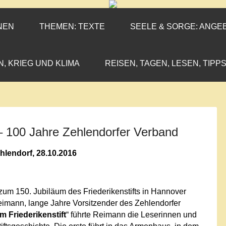
ENEN-MARX
IL«
NEN
THEMEN: TEXTE
SEELE & SORGE: ANGE
N, KRIEG UND KLIMA
REISEN, TAGEN, LESEN, TIPPS
t – 100 Jahre Zehlendorfer Verband
hlendorf, 28.10.2016
zum 150. Jubiläum des Friederikenstifts in Hannover
Reimann, lange Jahre Vorsitzender des Zehlendorfer
 Friederikenstift
“ führte Reimann die Leserinnen und