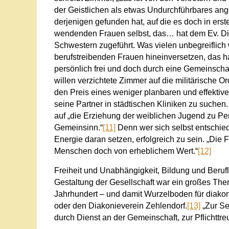
der Geistlichen als etwas Undurchführbares ang
derjenigen gefunden hat, auf die es doch in ers
wendenden Frauen selbst, das… hat dem Ev. Dia
Schwestern zugeführt. Was vielen unbegreiflich w
berufstreibenden Frauen hineinversetzen, das hat
persönlich frei und doch durch eine Gemeinschaf
willen verzichtete Zimmer auf die militärische O
den Preis eines weniger planbaren und effekti
seine Partner in städtischen Kliniken zu suchen
auf „die Erziehung der weiblichen Jugend zu Per
Gemeinsinn.“
[11]
Denn wer sich selbst entschied
Energie daran setzen, erfolgreich zu sein. „Die 
Menschen doch von erheblichem Wert.“
[12]
Freiheit und Unabhängigkeit, Bildung und Berufli
Gestaltung der Gesellschaft war ein großes Th
Jahrhundert – und damit Wurzelboden für diakon
oder den Diakonieverein Zehlendorf.
[13]
„Zur Se
durch Dienst an der Gemeinschaft, zur Pflichttre