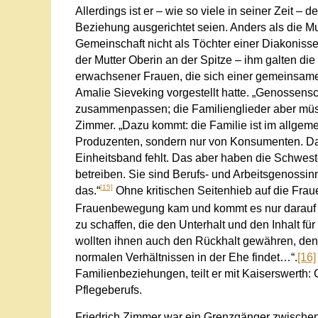
Allerdings ist er – wie so viele in seiner Zeit 
Beziehung ausgerichtet seien. Anders als die Mu
Gemeinschaft nicht als Töchter einer Diakoniss
der Mutter Oberin an der Spitze – ihm galten d
erwachsener Frauen, die sich einer gemeinsame
Amalie Sieveking vorgestellt hatte. „Genossens
zusammenpassen; die Familienglieder aber müsse
Zimmer. „Dazu kommt: die Familie ist im allgemei
Produzenten, sondern nur von Konsumenten. Dara
Einheitsband fehlt. Das aber haben die Schwes
betreiben. Sie sind Berufs- und Arbeitsgenossinn
[15]
das.“
Ohne kritischen Seitenhieb auf die Frau
Frauenbewegung kam und kommt es nur darauf a
zu schaffen, die den Unterhalt und den Inhalt für 
wollten ihnen auch den Rückhalt gewähren, den 
normalen Verhältnissen in der Ehe findet…“.
[16]
Familienbeziehungen, teilt er mit Kaiserswerth: 
Pflegeberufs.
Friedrich Zimmer war ein Grenzgänger zwischen