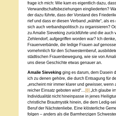
frage ich mich: Wie kam es eigentlich dazu, dass
Verwandtschaftsbeziehungen eingliederten? Wa
der dazu führte, dass der Vorstand des Friederi
rief und dass er diesen Verband „wählte“, als 
sich auch verbandspolitisch zu organisieren? Ode
zu Amalie Sieveking zurückführte und die auch
Zehlendorf, aufgegriffen worden war? Ich denke, 
Frauenverbände, die ledige Frauen auf genossens
vornehmlich für den Schwesternberuf, ausbildete
städtischen Frauenbewegung, wie sie von Amalie
uns diese Geschichte etwas genauer an.
Amalie Sieveking
ging es darum, dem Dasein de
ich zu denen gehöre, die durch Entsagung für 
„erscheint mir immer klarer und gewisser, wenn
reicher Einsatz geboten wird“…
[8]
„Ich glaube im
Individualität nicht hineinpasse in jenes Heiligtu
christliche Brautmystik hinein, die dem Ledig-se
Beruf der Nächstenliebe. Eine klösterliche Gemein
folgen – anders als die Barmherzigen Schwester