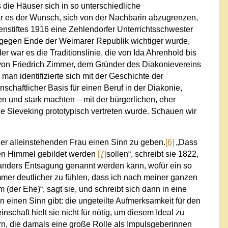
 die Häuser sich in so unterschiedliche
r es der Wunsch, sich von der Nachbarin abzugrenzen,
kenstiftes 1916 eine Zehlendorfer Unterrichtsschwester
es gegen Ende der Weimarer Republik wichtiger wurde,
r war es die Traditionslinie, die von Ida Ahrenhold bis
 von Friedrich Zimmer, dem Gründer des Diakonievereins
man identifizierte sich mit der Geschichte der
chaftlicher Basis für einen Beruf in der Diakonie,
n und stark machten – mit der bürgerlichen, eher
 Sieveking prototypisch vertreten wurde. Schauen wir
r alleinstehenden Frau einen Sinn zu geben.
[6]
„Dass
den Himmel gebildet werden
[7]
sollen“, schreibt sie 1822,
 anders Entsagung genannt werden kann, wofür ein so
mer deutlicher zu fühlen, dass ich nach meiner ganzen
m (der Ehe)“, sagt sie, und schreibt sich dann in eine
in einen Sinn gibt: die ungeteilte Aufmerksamkeit für den
schaft hielt sie nicht für nötig, um diesem Ideal zu
n, die damals eine große Rolle als Impulsgeberinnen