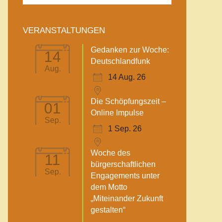
VERANSTALTUNGEN
Gedanken zur Woche:
14
Deutschlandfunk
Aug.
14 Aug. 26
Die Schöpfungszeit –
01
Online Impulse
Sep.
1 Sep. 26
Woche des
11
bürgerschaftlichen
Sep.
Engagements unter
dem Motto
„Miteinander Zukunft
gestalten“