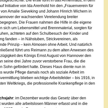
iftsgeschichte. Die erste führt in das Armenhaus, in dem
Initiative von Ida Arenhold hin den „Frauenverein für
t von Amalie Sieveking und Johann Hinrich Wichern in
Hannover der wachsenden Verelendung breiter
 begegnen. Die Frauen nahmen die Hilfe in die eigene
n sich um Lebensmittel und Brennmaterial, sorgten für
huhen, achteten auf den Schulbesuch der Kinder und
ng fanden – in Nähstuben, Strickvereinen, als
gende Prinzip – kein Almosen ohne Arbeit. Und natürlich
chließend führt uns Reimann zu dem alten Anwesen des
ßzügigkeit des Königs Ernst August von Hannover den
an seine drei Jahre zuvor verstorbene Frau, die die
n Sohn gefördert hatte. Dieses Haus diente nun in
s wurde Pflege damals noch als soziale Arbeit im
vermittlung blieben wichtige Arbeitsfelder – bis 1916, in
n Weltkriegs, die professionelle Krankenpflege in den
uchsjahr
: im Dezember wurde das Gesetz über den
 wurden alle arbeitslosen Männer erfasst und in die