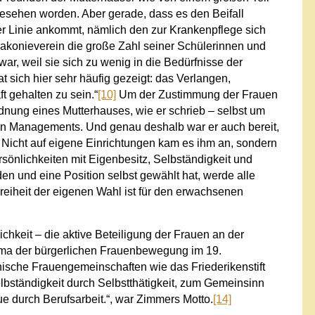
esehen worden. Aber gerade, dass es den Beifall
ter Linie ankommt, nämlich den zur Krankenpflege sich
konieverein die große Zahl seiner Schülerinnen und
ar, weil sie sich zu wenig in die Bedürfnisse der
 sich hier sehr häufig gezeigt: das Verlangen,
t gehalten zu sein.“
[10]
Um der Zustimmung der Frauen
rdnung eines Mutterhauses, wie er schrieb – selbst um
ven Managements. Und genau deshalb war er auch bereit,
. Nicht auf eigene Einrichtungen kam es ihm an, sondern
sönlichkeiten mit Eigenbesitz, Selbständigkeit und
en und eine Position selbst gewählt hat, werde alle
Freiheit der eigenen Wahl ist für den erwachsenen
chkeit – die aktive Beteiligung der Frauen an der
ema der bürgerlichen Frauenbewegung im 19.
ische Frauengemeinschaften wie das Friederikenstift
lbständigkeit durch Selbstthätigkeit, zum Gemeinsinn
ue durch Berufsarbeit.“, war Zimmers Motto.
[14]