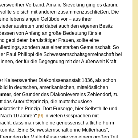
iserswerther Verband. Amalie Sieveking ging es darum,
 wollte sie sich mit anderen zusammenzuschließen. Die
keine lebenslangen Gelübde vor – aus ihrer
ieder austreten und dabei auch den eigenen Besitz
dessen von Anfang an große Bedeutung für sie.
 gebildeter, berufstätiger Frauen, sollte eine
llerdings, sondern aus einer starken Gemeinschaft. So
tler Paul Philippi die Schwesternschaftsgemeinschaft bei
innen, der für die Begegnung mit der Außenwelt Kraft
r Kaiserswerther Diakonissenanstalt 1836, als schon
ld in deutschen, amerikanischen, mittelöstlichen
immer
, der Gründer des Diakonievereins Zehlendorf, zu
t das Autoritätsprinzip, die mutterhauslose
ratische Prinzip. Dort Fürsorge, hier Selbsthilfe und
 „Nach 10 Jahren“.
[9]
In vielen Gesprächen mit
macht, dass man sich eine genossenschaftliche Form
 konnte. „Eine Schwesternschaft ohne Mutterhaus“,
d Freunden der Mutterhäuser wie von einem großen Teil