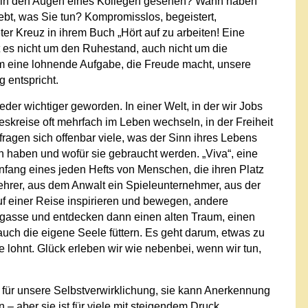
n in den Augen eines Kollegen gesehen? Wann haben
iebt, was Sie tun? Kompromisslos, begeistert,
ter Kreuz in ihrem Buch „
Hört auf zu arbeiten! Eine
 es nicht um den Ruhestand, auch nicht um die
 eine lohnende Aufgabe, die Freude macht, unsere
 entspricht.
der wichtiger geworden. In einer Welt, in der wir Jobs
skreise oft mehrfach im Leben wechseln, in der Freiheit
agen sich offenbar viele, was der Sinn ihres Lebens
n haben und wofür sie gebraucht werden. „
Viva“
, eine
 Anfang eines jeden Hefts von Menschen, die ihren Platz
ehrer, aus dem Anwalt ein Spieleunternehmer, aus der
uf einer Reise inspirieren und bewegen, andere
kgasse und entdecken dann einen alten Traum, einen
auch die eigene Seele füttern. Es geht darum, etwas zu
 lohnt. Glück erleben wir wie nebenbei, wenn wir tun,
ich für unsere Selbstverwirklichung, sie kann Anerkennung
– aber sie ist für viele mit steigendem Druck