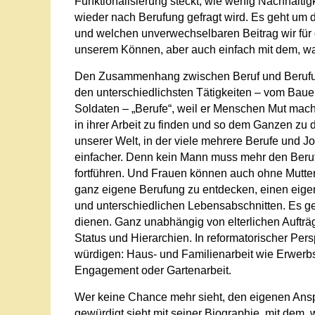
Funktionalisierung steckt, wie wenig Nachhaltigk
wieder nach Berufung gefragt wird.
Es geht um d
und welchen unverwechselbaren Beitrag wir für 
unserem Können, aber auch einfach mit dem, wa
Den Zusammenhang zwischen Beruf und Berufung 
den unterschiedlichsten Tätigkeiten – vom Baue
Soldaten – „Berufe“, weil er Menschen Mut mache
in ihrer Arbeit zu finden und so dem Ganzen zu d
unserer Welt, in der viele mehrere Berufe und J
einfacher. Denn kein Mann muss mehr den Beruf 
fortführen. Und Frauen können auch ohne Muttersc
ganz eigene Berufung zu entdecken, einen eig
und unterschiedlichen Lebensabschnitten. Es g
dienen. Ganz unabhängig von elterlichen Aufträ
Status und Hierarchien. In reformatorischer Pers
würdigen: Haus- und Familienarbeit wie Erwerbsa
Engagement oder Gartenarbeit.
Wer keine Chance mehr sieht, den eigenen Anspru
gewürdigt sieht mit seiner Biographie, mit dem, w