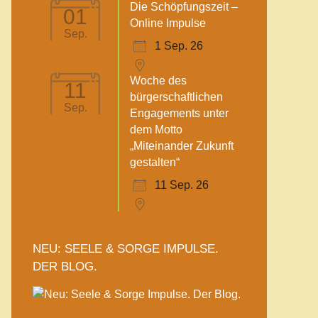
Die Schöpfungszeit –
01
Online Impulse
Sep.
1 Sep. 26
Woche des
11
bürgerschaftlichen
Sep.
Engagements unter
dem Motto
„Miteinander Zukunft
gestalten“
11 Sep. 26
NEU: SEELE & SORGE IMPULSE.
DER BLOG.