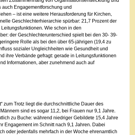
 diesen Zusammenhang von Organisationsentwicklung und
ns auch Engagementforschung und
hen – ist eine weitere Herausforderung für Kirchen,
onelle Geschlechterhierarchie spürbar: 21,7 Prozent der
Leitungsfunktionen. Wie schon in den
r: der Geschlechterunterschied spielt bei den 30- 39-
geringere Rolle als bei den über 65-jährigen (19,4 zu
influss sozialer Ungleichheiten wie Gesundheit und
nd ihre Verbände gefragt: gerade in Leitungsfunktionen
und Informationen, aber zunehmend auch auf
um Trotz liegt die durchschnittliche Dauer des
ännern sind es sogar 11,2, bei Frauen nur 9,1 Jahre.
utlich zu Buche: während niedriger Gebildete 15,4 Jahre
ihr Engagement im Schnitt nach 9,1 Jahren. Dabei
lich oder jedenfalls mehrfach in der Woche ehrenamtlich