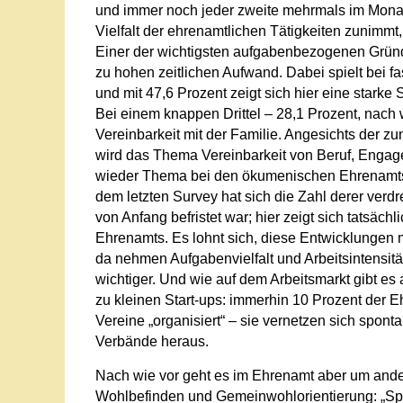
und immer noch jeder zweite mehrmals im Monat.
Vielfalt der ehrenamtlichen Tätigkeiten zunimmt
Einer der wichtigsten aufgabenbezogenen Gründ
zu hohen zeitlichen Aufwand. Dabei spielt bei fa
und mit 47,6 Prozent zeigt sich hier eine starke 
Bei einem knappen Drittel – 28,1 Prozent, nach 
Vereinbarkeit mit der Familie. Angesichts der z
wird das Thema Vereinbarkeit von Beruf, Enga
wieder Thema bei den ökumenischen Ehrenamtsko
dem letzten Survey hat sich die Zahl derer verdr
von Anfang befristet war; hier zeigt sich tatsäch
Ehrenamts. Es lohnt sich, diese Entwicklungen m
da nehmen Aufgabenvielfalt und Arbeitsintensitä
wichtiger. Und wie auf dem Arbeitsmarkt gibt e
zu kleinen Start-ups: immerhin 10 Prozent der E
Vereine „organisiert“ – sie vernetzen sich spon
Verbände heraus.
Nach wie vor geht es im Ehrenamt aber um andere
Wohlbefinden und Gemeinwohlorientierung: „Spa