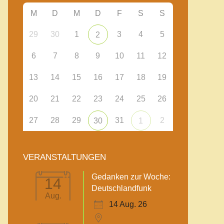
M
D
M
D
F
S
S
29
30
1
3
4
5
2
6
7
8
9
10
11
12
13
14
15
16
17
18
19
20
21
22
23
24
25
26
27
28
29
31
2
30
1
VERANSTALTUNGEN
Gedanken zur Woche:
14
Deutschlandfunk
Aug.
14 Aug. 26