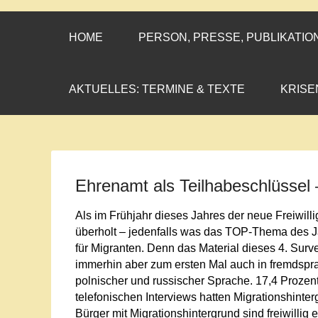
CORNELIA CO
»ENGAGEMENT MIT PROF
HOME
PERSON, PRESSE, PUBLIKATIO
AKTUELLES: TERMINE & TEXTE
KRISE
Ehrenamt als Teilhabeschlüssel 
Als im Frühjahr dieses Jahres der neue Freiwill
überholt – jedenfalls was das TOP-Thema des J
für Migranten. Denn das Material dieses 4. Su
immerhin aber zum ersten Mal auch in fremdsprach
polnischer und russischer Sprache. 17,4 Prozent
telefonischen Interviews hatten Migrationshint
Bürger mit Migrationshintergrund sind freiwilli