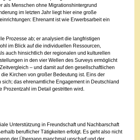
er als Menschen ohne Migrationshintergrund
erung im letzten Jahr liegt hier eine große
seinrichtungen: Ehrenamt ist wie Erwerbsarbeit ein
le Prozesse ab; er analysiert die langfristigen
hl im Blick auf die individuellen Ressourcen,
ls auch hinsichtlich der regionalen und kulturellen
tellungen in den vier Wellen des Surveys ermöglicht
Zeitvergleich – und damit auf den gesellschaftlichen
 die Kirchen von großer Bedeutung ist. Eins der
en sich; das ehrenamtliche Engagement in Deutschland
e Prozentzahl im Detail gestritten wird.
liale Unterstützung in Freundschaft und Nachbarschaft
rhalb beruflicher Tätigkeiten erfolgt. Es geht also nicht
h wenn der Übergang manchmal unscharf und der