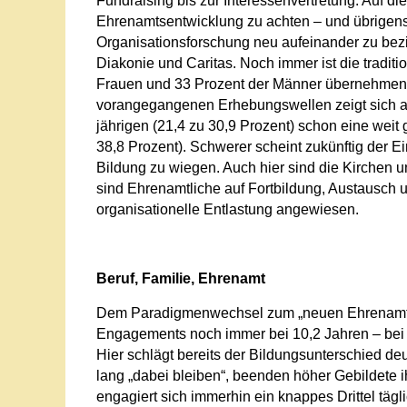
Fundraising bis zur Interessenvertretung. Auf
Ehrenamtsentwicklung zu achten – und übrige
Organisationsforschung neu aufeinander zu bezie
Diakonie und Caritas. Noch immer ist die traditi
Frauen und 33 Prozent der Männer übernehmen 
vorangegangenen Erhebungswellen zeigt sich abe
jährigen (21,4 zu 30,9 Prozent) schon eine weit 
38,8 Prozent). Schwerer scheint zukünftig der E
Bildung zu wiegen. Auch hier sind die Kirchen u
sind Ehrenamtliche auf Fortbildung, Austausch 
organisationelle Entlastung angewiesen.
Beruf, Familie, Ehrenamt
Dem Paradigmenwechsel zum „neuen Ehrenamt“ z
Engagements noch immer bei 10,2 Jahren – bei M
Hier schlägt bereits der Bildungsunterschied de
lang „dabei bleiben“, beenden höher Gebildete 
engagiert sich immerhin ein knappes Drittel täg