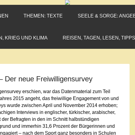
ENEN-MARX
IL«
NEN
THEMEN: TEXTE
SEELE & SORGE: ANGE
N, KRIEG UND KLIMA
REISEN, TAGEN, LESEN, TIPPS
– Der neue Freiwilligensurvey
igensurvey erschien, war das Datenmaterial zum Teil
ahres 2015 angeht, das freiwillige Engagement von und
rveys wurde zwischen April und November 2014 erhoben;
igen Interviews in englischer, türkischer, arabischer,
 der Befragten in den im Schnitt halbstündigen
ergrund und immerhin 31,6 Prozent der Bürgerinnen und
g engagiert – nach dem Sport ganz besonders in Schulen