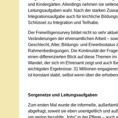
und Kindergärten. Allerdings nehmen sie selten
Leitungsaufgaben wahr. Nach der starken Zuwand
Integrationsaufgabe auch für kirchliche Bildung
Schlüssel zu Integration und Teilhabe.
Der Freiwilligensurvey bildet nicht so sehr aktuel
Veränderungen der ehrenamtlichen Arbeit – sowo
Geschlecht, Alter, Bildungs- und Erwerbsstatus a
Rahmenbedingungen. Die Kontinuität der Frages
einen differenzierten Blick auf diese Themen im 
Wandel, der sich im Ehrenamt zeigt und auch für
wichtigsten Ergebnisse: 31 Millionen engagier
ist konstant stabil, selbst wenn über die erhoben
Sorgenetze und Leitungsaufgaben
Zum ersten Mal wurde die informelle, außerfami
abgefragt, soweit sie eben unentgeltlich und auße
um gering bezahlte „Jobs“ in der Pflege – auc