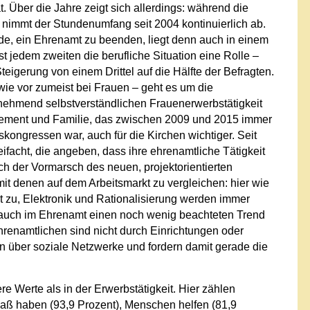
 Über die Jahre zeigt sich allerdings: während die
, nimmt der Stundenumfang seit 2004 kontinuierlich ab.
e, ein Ehrenamt zu beenden, liegt denn auch in einem
st jedem zweiten die berufliche Situation eine Rolle –
Steigerung von einem Drittel auf die Hälfte der Befragten.
wie vor zumeist bei Frauen – geht es um die
unehmend selbstverständlichen Frauenerwerbstätigkeit
gement und Familie, das zwischen 2009 und 2015 immer
ngressen war, auch für die Kirchen wichtiger. Seit
eifacht, die angeben, dass ihre ehrenamtliche Tätigkeit
lich der Vormarsch des neuen, projektorientierten
it denen auf dem Arbeitsmarkt zu vergleichen: hier wie
t zu, Elektronik und Rationalisierung werden immer
s auch im Ehrenamt einen noch wenig beachteten Trend
hrenamtlichen sind nicht durch Einrichtungen oder
tan über soziale Netzwerke und fordern damit gerade die
 Werte als in der Erwerbstätigkeit. Hier zählen
ß haben (93,9 Prozent), Menschen helfen (81,9