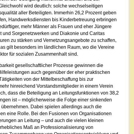
 Gleichwohl wird deutlich: solche wechselseitigen
ualität aller Beteiligten. Immerhin 26,2 Prozent geben
äufen, Handwerksdiensten bis Kinderbetreuung erbringen
bedürftiger, mehr Männer als Frauen und eher Jüngere
eit und Sorgenetzwerken und Diakonie und Caritas
kturen zu stärken und Vernetzungsangebote zu schaffen,
Das gilt besonders im ländlichen Raum, wo die Vereine
ktor für sozialen Zusammenhalt sind.
arkeit gesellschaftlicher Prozesse gewinnen die
ilfeleistungen auch gegenüber der eher praktischen
ätigkeiten von der Mittelbeschaffung bis zur
 mehr hinreichend Vorstandsmitglieder in einem Verein
lich, dass die Beteiligung an Leitungsfunktionen von 38,2
ngen ist – möglicherweise die Folge einer sinkenden
zu übernehmen. Dabei spielen allerdings auch die
ungen eine Rolle. Bei den Fusionen von Organisationen
rungen an Leitung – und auch die vielen kleinen
 erhebliches Maß an Professionalisierung von