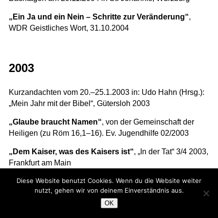
„Ein Ja und ein Nein – Schritte zur Veränderung“
,
WDR Geistliches Wort, 31.10.2004
2003
Kurzandachten vom 20.–25.1.2003 in: Udo Hahn (Hrsg.):
„Mein Jahr mit der Bibel“, Gütersloh 2003
„Glaube braucht Namen“
, von der Gemeinschaft der
Heiligen (zu Röm 16,1–16). Ev. Jugendhilfe 02/2003
„Dem Kaiser, was des Kaisers ist“
, „In der Tat“ 3/4 2003,
Frankfurt am Main
Diese Website benutzt Cookies. Wenn du die Website weiter
„Anders mit dem Leben umgehen“
, Andacht zu Lk
nutzt, gehen wir von deinem Einverständnis aus.
10,25–37 in „Der Weg“/„Unsere Kirche“ September 2003
OK
„Den Text des Lebens schreiben“
, Geistliches Wort am