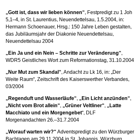
„Gott ist, dass wir lieben können“
, Festpredigt zu 1 Joh
5,1–4, in St. Laurentius, Neuendettelsau, 1.5.2004, in:
Hermann Schoenauer, Hrsg.: 150 Jahre Leben gestalten,
das Jubiläumsjahr der Diakonie Neuendettelsau,
Neuendettelsau 2004
„Ein Ja und ein Nein – Schritte zur Veränderung“
,
WDR5 Geistliches Wort zum Reformationstag, 31.10.2004
„Nur Mut zum Skandal“
, Andacht zu Lk 16, in: „Der
Weite Raum“, Zeitschrift des Kaiserswerther Verbandes,
03/2004
„Regenduft und Wasserläufe“
,
„Ein Licht anzünden“
,
„Nicht vom Brot allein“
,
„Grüner Veltliner“
,
„Latte
Macchiato und ein Morgengebet
“, DLF
Morgenandachten 26.–31.7.2004
„Worauf warten wir?“
Adventspredigt zu den Würzburger
Bachtagen am 29.11.2004 in St. Johannis, Würzburg