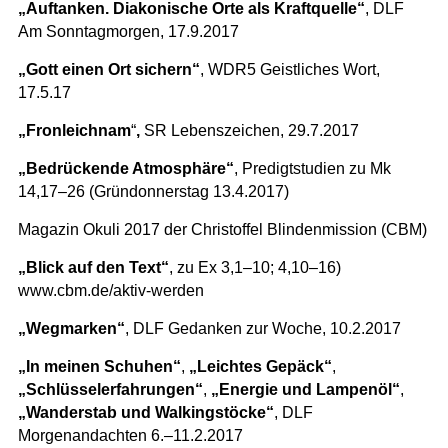
„Auftanken. Diakonische Orte als Kraftquelle“
, DLF
Am Sonntagmorgen, 17.9.2017
„Gott einen Ort sichern“
, WDR5 Geistliches Wort,
17.5.17
„Fronleichnam
“
,
SR Lebenszeichen, 29.7.2017
„Bedrückende Atmosphäre“
, Predigtstudien zu Mk
14,17–26 (Gründonnerstag 13.4.2017)
Magazin Okuli 2017 der Christoffel Blindenmission (CBM)
„Blick auf den Text“
, zu Ex 3,1–10; 4,10–16)
www.cbm.de/aktiv-werden
„Wegmarken“
, DLF Gedanken zur Woche, 10.2.2017
„In meinen Schuhen“
,
„Leichtes Gepäck“
,
„Schlüsselerfahrungen“
,
„Energie und Lampenöl“
,
„Wanderstab und Walkingstöcke“
, DLF
Morgenandachten 6.–11.2.2017