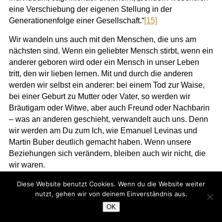
eine Verschiebung der eigenen Stellung in der
Generationenfolge einer Gesellschaft.“
[15]
Wir wandeln uns auch mit den Menschen, die uns am
nächsten sind. Wenn ein geliebter Mensch stirbt, wenn ein
anderer geboren wird oder ein Mensch in unser Leben
tritt, den wir lieben lernen. Mit und durch die anderen
werden wir selbst ein anderer: bei einem Tod zur Waise,
bei einer Geburt zu Mutter oder Vater, so werden wir
Bräutigam oder Witwe, aber auch Freund oder Nachbarin
– was an anderen geschieht, verwandelt auch uns. Denn
wir werden am Du zum Ich, wie Emanuel Levinas und
Martin Buber deutlich gemacht haben. Wenn unsere
Beziehungen sich verändern, bleiben auch wir nicht, die
wir waren.
Die Fotoreporterin Maggie Steber hat ihre Mutter in den
Diese Website benutzt Cookies. Wenn du die Website weiter
nutzt, gehen wir von deinem Einverständnis aus.
[16]
letzten Lebensjahren mit der Kamera begleitet.
In einer
OK
Altenwohnung in Miami dokumentierte sie deren
langsamen Abschied vom eigenen Ich. Madje, die Mutter,