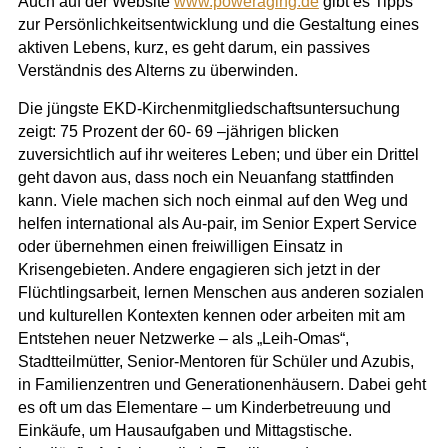
Auch auf der Website
www.poweraging.de
gibt es Tipps
zur Persönlichkeitsentwicklung und die Gestaltung eines
aktiven Lebens, kurz, es geht darum, ein passives
Verständnis des Alterns zu überwinden.
Die jüngste EKD-Kirchenmitgliedschaftsuntersuchung
zeigt: 75 Prozent der 60- 69 –jährigen blicken
zuversichtlich auf ihr weiteres Leben; und über ein Drittel
geht davon aus, dass noch ein Neuanfang stattfinden
kann. Viele machen sich noch einmal auf den Weg und
helfen international als Au-pair, im Senior Expert Service
oder übernehmen einen freiwilligen Einsatz in
Krisengebieten. Andere engagieren sich jetzt in der
Flüchtlingsarbeit, lernen Menschen aus anderen sozialen
und kulturellen Kontexten kennen oder arbeiten mit am
Entstehen neuer Netzwerke – als „Leih-Omas“,
Stadtteilmütter, Senior-Mentoren für Schüler und Azubis,
in Familienzentren und Generationenhäusern. Dabei geht
es oft um das Elementare – um Kinderbetreuung und
Einkäufe, um Hausaufgaben und Mittagstische.