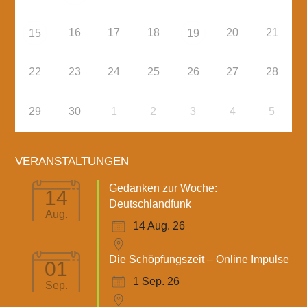
16
17
18
20
21
15
19
22
23
24
25
26
27
28
29
30
1
2
3
4
5
VERANSTALTUNGEN
Gedanken zur Woche:
14
Deutschlandfunk
Aug.
14 Aug. 26
Die Schöpfungszeit – Online Impulse
01
1 Sep. 26
Sep.