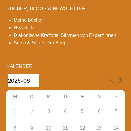
BÜCHER, BLOGS & NEWSLETTER
Meine Bücher
Newsletter
Diakonische Kraftorte: Stimmen von Expert*Innen
Seele & Sorge: Der Blog
KALENDER
M
D
M
D
F
S
S
1
3
4
5
6
7
2
8
10
11
12
13
14
9