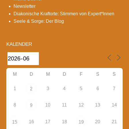
Newsletter
Diakonische Kraftorte: Stimmen von Expert*Innen
Seele & Sorge: Der Blog
KALENDER
M
D
M
D
F
S
S
1
3
4
5
6
7
2
8
10
11
12
13
14
9
16
17
18
20
21
15
19