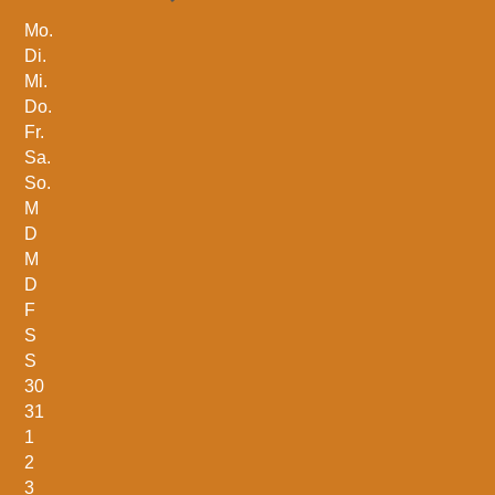
Mo.
Di.
Mi.
Do.
Fr.
Sa.
So.
M
D
M
D
F
S
S
30
31
1
2
3